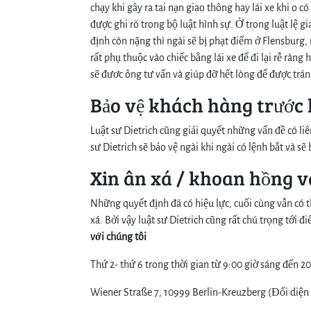
chạy khi gây ra tai nạn giao thông hay lái xe khi o c
được ghi rõ trong bộ luật hình sự. Ở trong luật lệ g
định còn nặng thì ngài sẽ bị phạt điểm ở Flensburg, 
rất phụ thuộc vào chiếc bằng lái xe để đi lại rễ ràn
sẽ đươc ông tư vấn và giúp đỡ hết lòng để được trá
Bảo vệ khách hàng trước
Luật sư Dietrich cũng giải quyết những vấn đề có liê
sư Dietrich sẽ bảo vệ ngài khi ngài có lệnh bắt và s
Xin ân xá / khoan hồng và
Những quyết định đã có hiệu lực, cuối cùng vẫn có 
xá. Bởi vậy luật sư Dietrich cũng rất chú trọng tới 
với chúng tôi
Thứ 2- thứ 6 trong thời gian từ 9:00 giờ sáng đến 2
Wiener Straße 7, 10999 Berlin-Kreuzberg (Đối diện