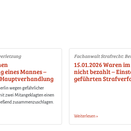
verletzung
Fachanwalt Strafrecht: Be
hen
15.01.2026 Waren im 
g eines Mannes –
nicht bezahlt – Eins
er Hauptverhandlung
geführten Strafver
erlin wegen gefährlicher
mit zwei Mitangeklagten einen
hließend zusammenzuschlagen.
Weiterlesen »