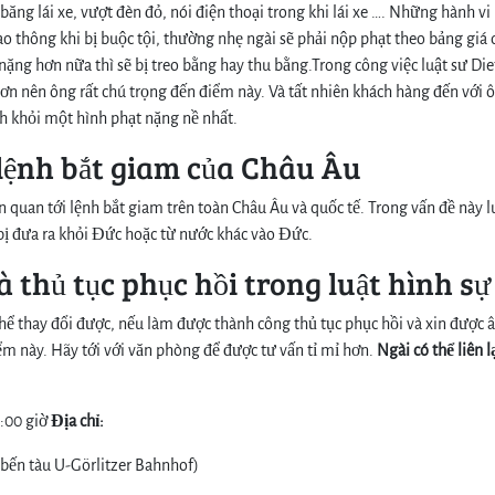
ó băng lái xe, vượt đèn đỏ, nói điện thoại trong khi lái xe …. Những hành vi
iao thông khi bị buộc tội, thường nhẹ ngài sẽ phải nộp phạt theo bảng giá 
nặng hơn nữa thì sẽ bị treo bằng hay thu bằng.Trong công việc luật sư Die
g hơn nên ông rất chú trọng đến điểm này. Và tất nhiên khách hàng đến với 
nh khỏi một hình phạt nặng nề nhất.
 lệnh bắt giam của Châu Âu
n quan tới lệnh bắt giam trên toàn Châu Âu và quốc tế. Trong vấn đề này l
ẽ bị đưa ra khỏi Đức hoặc từ nước khác vào Đức.
 thủ tục phục hồi trong luật hình sự
thể thay đổi được, nếu làm được thành công thủ tục phục hồi và xin được 
điểm này. Hãy tới với văn phòng để được tư vấn tỉ mỉ hơn.
Ngài có thể liên l
0:00 giờ
Địa chỉ:
 bến tàu U-Görlitzer Bahnhof)