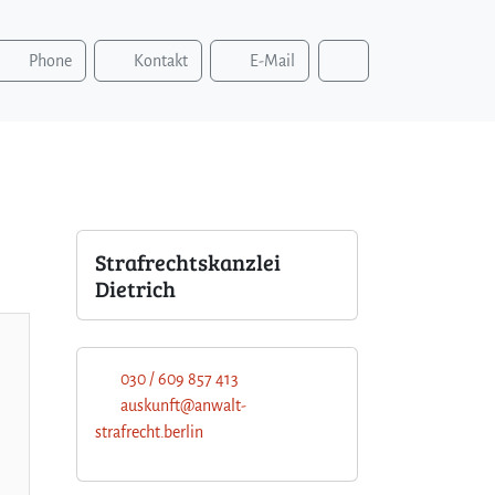
S
Phone
Kontakt
E-Mail
u
c
h
e
n
Strafrechtskanzlei
Dietrich
030 / 609 857 413
auskunft@anwalt-
strafrecht.berlin