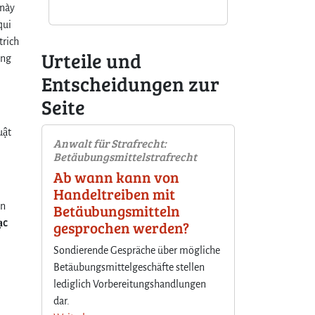
 này
qui
trich
Urteile und
ông
Entscheidungen zur
Seite
uật
Anwalt für Strafrecht:
Betäubungsmittelstrafrecht
Ab wann kann von
Handeltreiben mit
ân
Betäubungsmitteln
ạc
gesprochen werden?
Sondierende Gespräche über mögliche
Betäubungsmittelgeschäfte stellen
lediglich Vorbereitungshandlungen
dar.