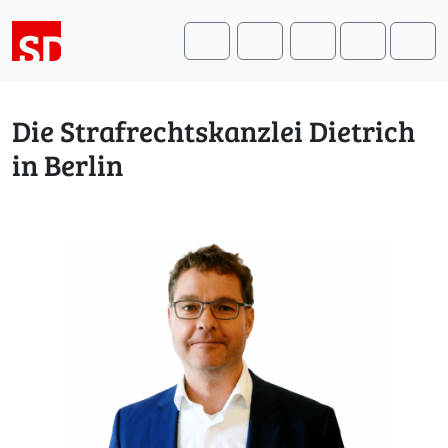
Weiter zum Inhalt
Weiter zum Fuß der Seite
Me
Search
Die Strafrechtskanzlei Dietrich
in Berlin