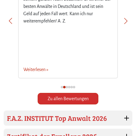
besten Anwälte in Deutschland und ist sein
vie
Geld auf jeden Fall wert. Kann ich nur
rec
weiterempfehlen! A. Z.
um 
vie
mir
not
hat
Weiterlesen »
Wei
Zu allen Bewertungen
F.A.Z. INSTITUT Top Anwalt 2026