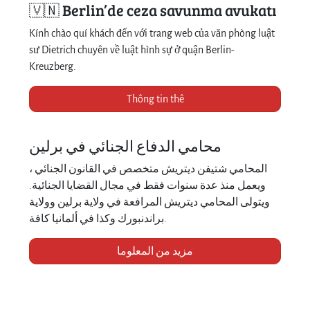
🇻🇳 Berlin’de ceza savunma avukatı
Kính chào quí khách đến với trang web của văn phòng luật
sư Dietrich chuyên về luật hình sự ở quận Berlin-
Kreuzberg.
Thông tin thê
محامي الدفاع الجنائي في برلين
المحامي شتيفن ديتريش متخصص في القانون الجنائي ،
ويعمل منذ عدة سنوات فقط في مجال القضايا الجنائية.
ويتولى المحامي ديتريش المرافعة في ولاية برلين وولاية
براندنبورك وكذا في ألمانيا كافة.
مزيد من المعلوما