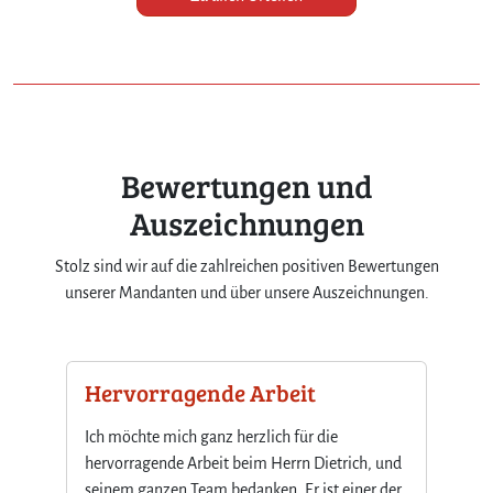
Bewertungen und
Auszeichnungen
Stolz sind wir auf die zahlreichen positiven Bewertungen
unserer Mandanten und über unsere Auszeichnungen.
Hervorragende Arbeit
St
tion
vi
Ich möchte mich ganz herzlich für die
un
sich
hervorragende Arbeit beim Herrn Dietrich, und
seinem ganzen Team bedanken. Er ist einer der
Her