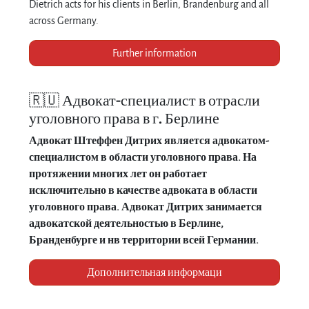
Dietrich acts for his clients in Berlin, Brandenburg and all
across Germany.
Further information
🇷🇺 Адвокат-специалист в отрасли
уголовного права в г. Берлине
Адвокат Штеффен Дитрих является адвокатом-
специалистом в области уголовного права. На
протяжении многих лет он работает
исключительно в качестве адвоката в области
уголовного права. Адвокат Дитрих занимается
адвокатской деятельностью в Берлине,
Бранденбурге и нв территории всей Германии.
Дополнительная информаци