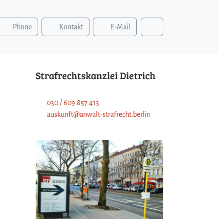
S
Phone
Kontakt
E-Mail
u
c
h
e
Strafrechtskanzlei Dietrich
n
030 / 609 857 413
auskunft@anwalt-strafrecht.berlin