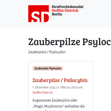
Weiter zum Inhalt
Weiter zum Fuß der Seite
Zauberpilze Psylo
Zauberpilze / Psylocybin
Zauberpilze Psylocybin
Zauberpilze / Psilocybin
1. Dezember 2022
/
6. Februar 2023
von
Steffen Dietrich
Sogenannte Zauberpilze oder
„Magic Mushrooms“ enthalten die