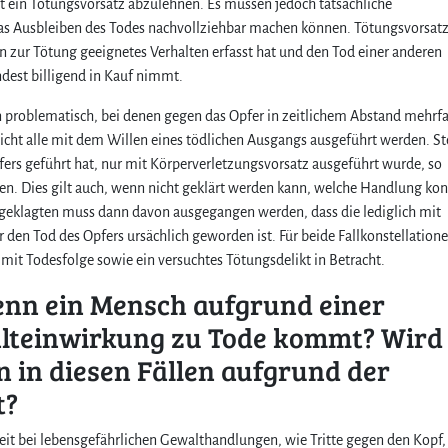
ist ein Tötungsvorsatz abzulehnen. Es müssen jedoch tatsächliche
 das Ausbleiben des Todes nachvollziehbar machen können. Tötungsvorsat
n zur Tötung geeignetes Verhalten erfasst hat und den Tod einer anderen
ndest billigend in Kauf nimmt.
n problematisch, bei denen gegen das Opfer in zeitlichem Abstand mehrf
icht alle mit dem Willen eines tödlichen Ausgangs ausgeführt werden. St
fers geführt hat, nur mit Körperverletzungsvorsatz ausgeführt wurde, so
en. Dies gilt auch, wenn nicht geklärt werden kann, welche Handlung kon
geklagten muss dann davon ausgegangen werden, dass die lediglich mit
den Tod des Opfers ursächlich geworden ist. Für beide Fallkonstellation
it Todesfolge sowie ein versuchtes Tötungsdelikt in Betracht.
wenn ein Mensch aufgrund einer
alteinwirkung zu Tode kommt? Wird
n in diesen Fällen aufgrund der
t?
rkeit bei lebensgefährlichen Gewalthandlungen, wie Tritte gegen den Kopf,