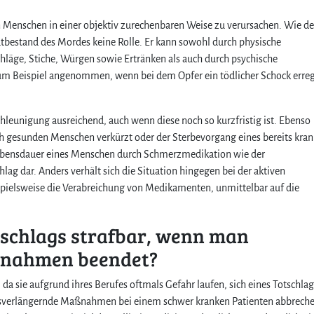
 Menschen in einer objektiv zurechenbaren Weise zu verursachen. Wie de
atbestand des Mordes keine Rolle. Er kann sowohl durch physische
hläge, Stiche, Würgen sowie Ertränken als auch durch psychische
zum Beispiel angenommen, wenn bei dem Opfer ein tödlicher Schock erre
schleunigung ausreichend, auch wenn diese noch so kurzfristig ist. Ebenso
sich gesunden Menschen verkürzt oder der Sterbevorgang eines bereits kra
Lebensdauer eines Menschen durch Schmerzmedikation wie der
chlag dar. Anders verhält sich die Situation hingegen bei der aktiven
ispielsweise die Verabreichung von Medikamenten, unmittelbar auf die
tschlags strafbar, wenn man
ßnahmen beendet?
 da sie aufgrund ihres Berufes oftmals Gefahr laufen, sich eines Totschlag
ensverlängernde Maßnahmen bei einem schwer kranken Patienten abbrech