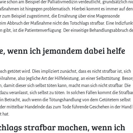
 wie schon am Beispiel der Palliativmedizin verdeutlicht, grundsätzlich ni
Maßnahmen ist hingegen problematisch. Hierbei kommt es immer auf den
er zum Beispiel zugestimmt, die Ernährung über eine Magensonde
eim Abbruch der Maßnahme nicht des Totschlags strafbar. Eine Indizfunk
en gibt, ist die Patientenverfügung. Der einseitige Behandlungsabbruch d
age, wenn ich jemandem dabei helfe
ch getötet wird. Dies impliziert zunächst, dass es nicht strafbar ist, sich
Teilnahme, also jegliche Art der Hilfeleistung, an einer Selbsttötung. Besor
damit dieser sich selbst töten kann, macht man sich nicht strafbar. Die
azu veranlasst, sich selbst zu töten. In solchen Fällen kommt die Strafba
t in Betracht, auch wenn die Tötungshandlung von dem Getötetem selbst
 der mittelbar Handelnde das zum Tode führende Geschehen in der Hand 
t hat.
chlags strafbar machen, wenn ich