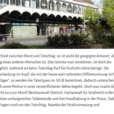
chied zwischen Mord und Totschlag, so ist wohl die gängigste Antwort, d
ng eines anderen Menschen ist. Dies könnte man annehmen, ist doch die
glich, während sie beim Totschlag fünf bis fünfzehn Jahre beträgt. Der
cheidung im Kopf, die mit der heute weit verbreiten Differenzierung nic
chläger“, so werden die Tätertypen im StGB bezeichnet, dadurch untersche
ch seine Motive in einer verwerflicheren Weise begeht. Doch was macht di
 sie zum Mord? Rechtsanwalt Dietrich, Fachanwalt für Strafrecht in Ber
 diese umfangreichen Tatbestände und ihre Handhabung in der Praxis. Dab
n Fragen rund um den Totschlag, Aspekte der Strafzumessung und