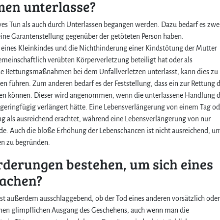
en unterlasse?
es Tun als auch durch Unterlassen begangen werden. Dazu bedarf es zwe
ne Garantenstellung gegenüber der getöteten Person haben.
 eines Kleinkindes und die Nichthinderung einer Kindstötung der Mutter
meinschaftlich verübten Körperverletzung beteiligt hat oder als
de Rettungsmaßnahmen bei dem Unfallverletzen unterlässt, kann dies zu
en führen. Zum anderen bedarf es der Feststellung, dass ein zur Rettung 
rden können. Dieser wird angenommen, wenn die unterlassene Handlung 
 geringfügig verlängert hätte. Eine Lebensverlängerung von einem Tag od
g als ausreichend erachtet, während eine Lebensverlängerung von nur
de. Auch die bloße Erhöhung der Lebenschancen ist nicht ausreichend, u
sen zu begründen.
rderungen bestehen, um sich eines
machen?
st außerdem ausschlaggebend, ob der Tod eines anderen vorsätzlich oder
einen glimpflichen Ausgang des Geschehens, auch wenn man die