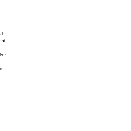
z
ach
eht
kret
en