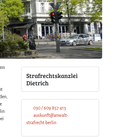
ass
Strafrechtskanzlei
Dietrich
ht
iden,
e
030 / 609 857 413
lin
auskunft@anwalt-
ei
strafrecht.berlin