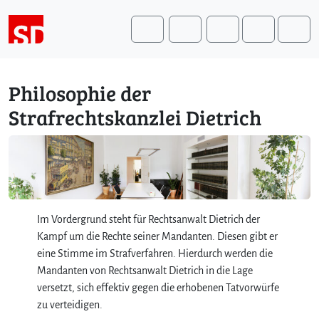
Weiter zum Inhalt
Weiter zum Fuß der Seite
Me
Search
Philosophie der
Strafrechtskanzlei Dietrich
Im Vordergrund steht für Rechtsanwalt Dietrich der
Kampf um die Rechte seiner Mandanten. Diesen gibt er
eine Stimme im Strafverfahren. Hierdurch werden die
Mandanten von Rechtsanwalt Dietrich in die Lage
versetzt, sich effektiv gegen die erhobenen Tatvorwürfe
zu verteidigen.